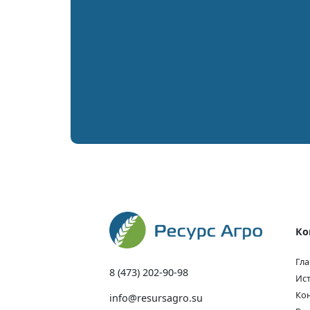
Ко
Гла
8 (473) 202-90-98
Ис
Ко
info@resursagro.su